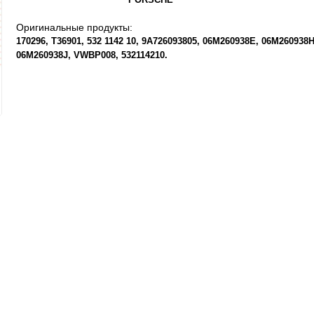
Оригинальные продукты:
170296
T36901
532 1142 10
9A726093805
06M260938E
06M260938
06M260938J
VWBP008
532114210