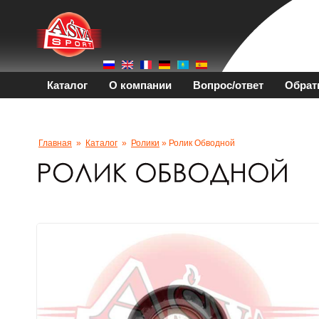
Каталог
О компании
Вопрос/ответ
Обрат
Главная
»
Каталог
»
Ролики
» Ролик Oбводной