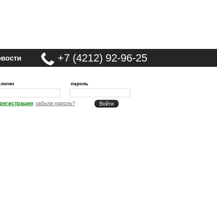
+7 (4212) 92-96-25
вости
логин
пароль
регистрация
забыли пароль?