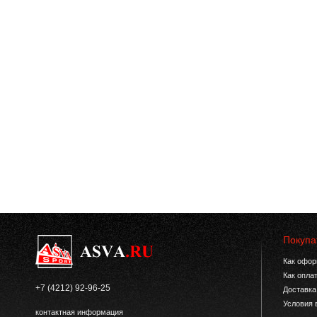
Покупа
Как офор
Как опла
+7 (4212) 92-96-25
Доставка
Условия 
контактная информация