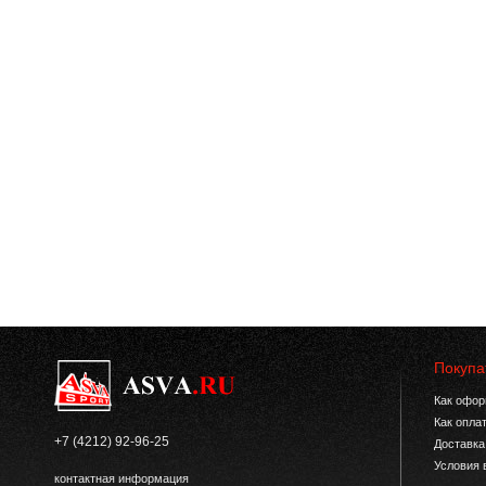
Покупа
Как офор
Как опла
+7 (4212) 92-96-25
Доставка
Условия 
контактная информация