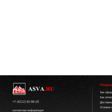
Покупа
Как офор
Как опла
+7 (4212) 92-96-25
Доставка
Условия 
контактная информация