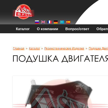
Каталог
О компании
Вопрос/ответ
Обрат
Главная
»
Каталог
»
Резинотехнические Изделия
»
Подушки Двиг