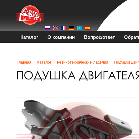
Каталог
О компании
Вопрос/ответ
Обрат
Главная
»
Каталог
»
Резинотехнические Изделия
»
Подушки Двиг