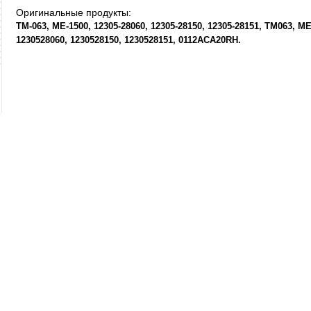
Оригинальные продукты:
TM-063
ME-1500
12305-28060
12305-28150
12305-28151
TM063
ME
1230528060
1230528150
1230528151
0112ACA20RH