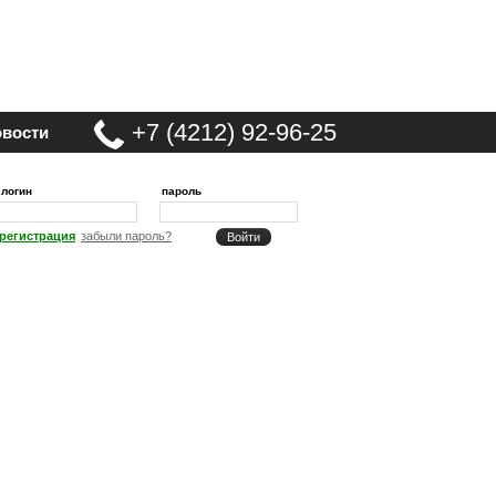
+7 (4212) 92-96-25
вости
логин
пароль
регистрация
забыли пароль?