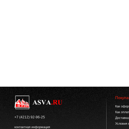
Покупа
Как офор
Как опла
+7 (4212) 92-96-25
Доставка
Условия 
контактная информация