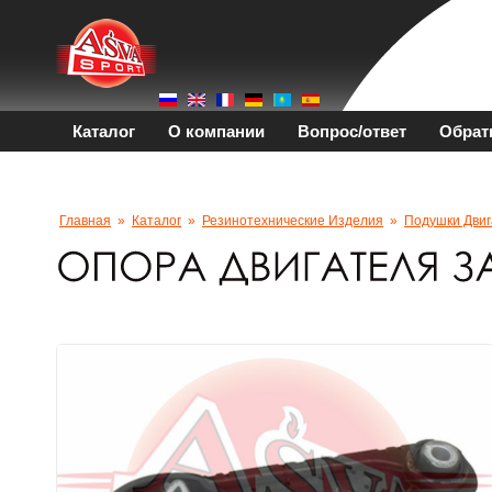
Каталог
О компании
Вопрос/ответ
Обрат
Главная
»
Каталог
»
Резинотехнические Изделия
»
Подушки Двиг