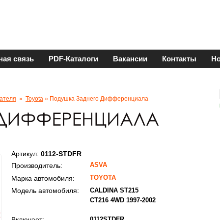
ная связь
PDF-Каталоги
Вакансии
Контакты
Но
ателя
»
Toyota
» Подушка Заднего Дифференциала
Артикул:
0112-STDFR
ASVA
Производитель:
TOYOTA
Марка автомобиля:
Модель автомобиля:
CALDINA ST215
CT216 4WD 1997-2002
Включает:
0112STDFR