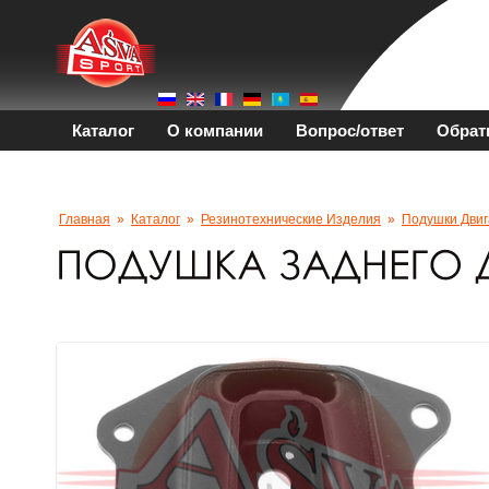
Каталог
О компании
Вопрос/ответ
Обрат
Главная
»
Каталог
»
Резинотехнические Изделия
»
Подушки Двиг