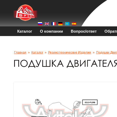
Каталог
О компании
Вопрос/ответ
Обрат
Главная
»
Каталог
»
Резинотехнические Изделия
»
Подушки Двиг