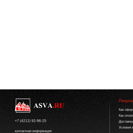
Покупа
Как офор
Как опла
+7 (4212) 92-96-25
Доставка
Условия 
контактная информация