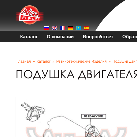
Каталог
О компании
Вопрос/ответ
Обрат
Главная
»
Каталог
»
Резинотехнические Изделия
»
Подушки Двиг