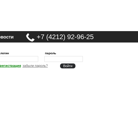
+7 (4212) 92-96-25
вости
логин
пароль
регистрация
забыли пароль?