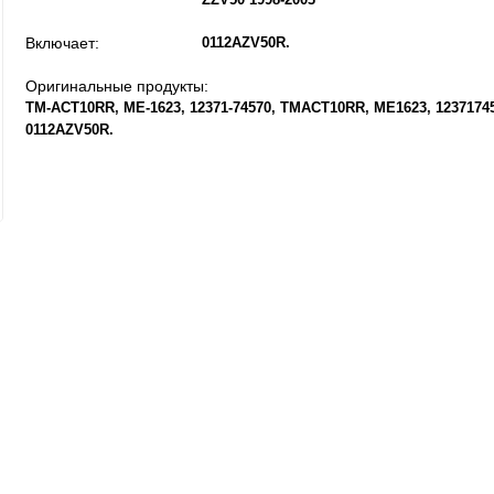
Включает:
0112AZV50R
Оригинальные продукты:
TM-ACT10RR
ME-1623
12371-74570
TMACT10RR
ME1623
1237174
0112AZV50R