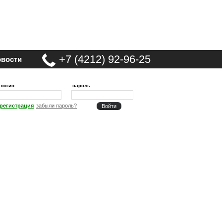
+7 (4212) 92-96-25
вости
логин
пароль
регистрация
забыли пароль?