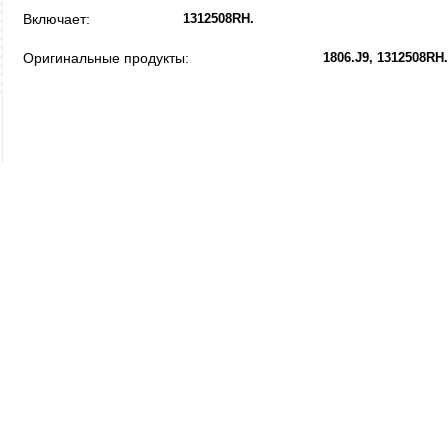
Включает:
1312508RH
Оригинальные продукты:
1806.J9
1312508RH