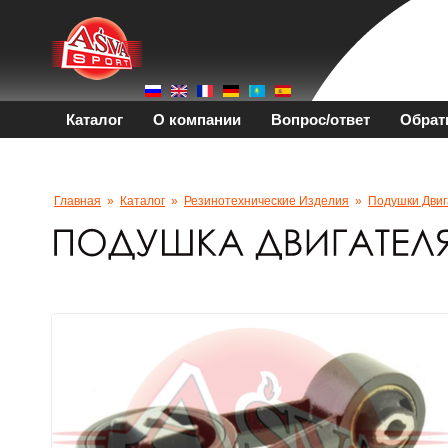
Каталог
О компании
Вопрос/ответ
Обрат
Главная
»
Каталог
»
Резинотехнические Изделия
»
Подушки Двиг