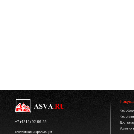
Покупа
Как офор
Как опла
+7 (4212) 92-96-25
Доставка
Условия 
контактная информация