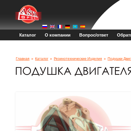
Каталог
О компании
Вопрос/ответ
Обрат
Главная
»
Каталог
»
Резинотехнические Изделия
»
Подушки Двиг