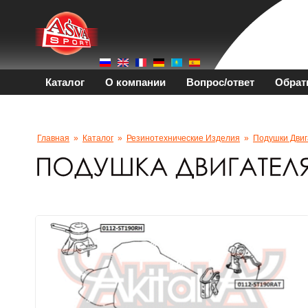
Каталог
О компании
Вопрос/ответ
Обрат
Главная
»
Каталог
»
Резинотехнические Изделия
»
Подушки Двиг