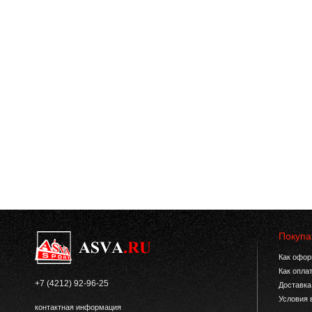
Покупа
Как офор
Как опла
+7 (4212) 92-96-25
Доставка
Условия 
контактная информация