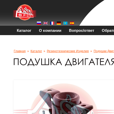
Каталог
О компании
Вопрос/ответ
Обрат
Главная
»
Каталог
»
Резинотехнические Изделия
»
Подушки Двиг