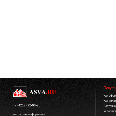
Покупа
Как офор
Как опла
+7 (4212) 92-96-25
Доставка
Условия 
контактная информация