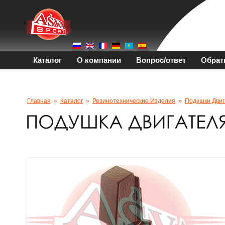
Каталог
О компании
Вопрос/ответ
Обрат
Главная
»
Каталог
»
Резинотехнические Изделия
»
Подушки Двиг