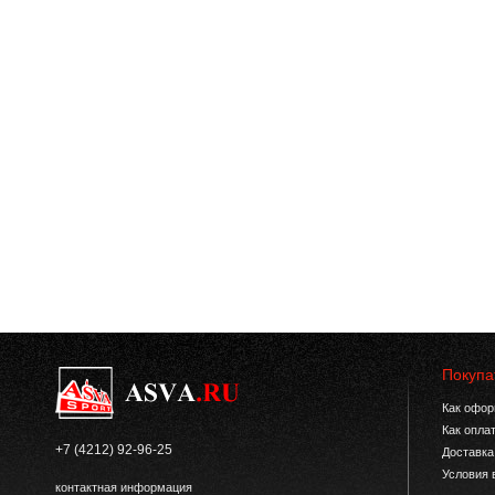
Покупа
Как офор
Как опла
+7 (4212) 92-96-25
Доставка
Условия 
контактная информация