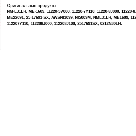
Оригинальные продукты:
NM-L31LH
ME-1609
11220-5V000
11220-7Y110
11220-8J000
11220-8
ME22091
25-17691-SX
AWSNI1099
NI5009M
NML31LH
ME1609
11
112207Y110
112208J000
112208J100
2517691SX
0212N30LH