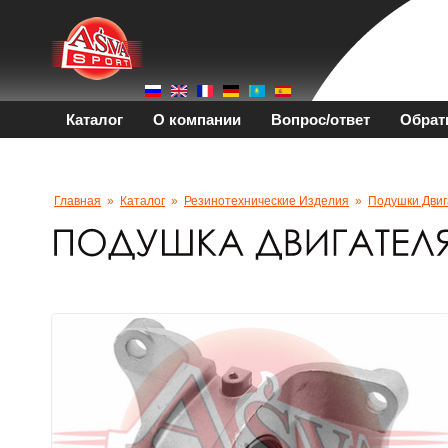
Каталог
О компании
Вопрос/ответ
Обрат
Главная
»
Каталог
»
Резинотехнические Изделия
»
Подушки Двиг