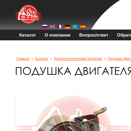
Каталог
О компании
Вопрос/ответ
Обрат
Главная
»
Каталог
»
Резинотехнические Изделия
»
Подушки Двиг