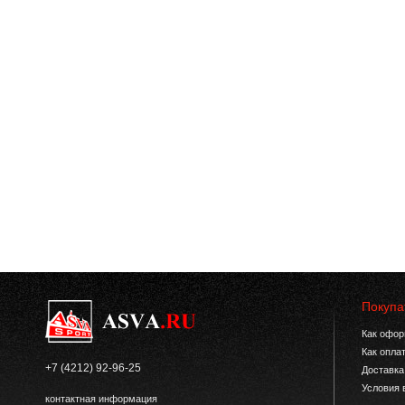
Покупа
Как офор
Как опла
+7 (4212) 92-96-25
Доставка
Условия 
контактная информация