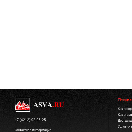
Покупа
Как офор
Как опла
+7 (4212) 92-96-25
Доставка
Условия 
контактная информация