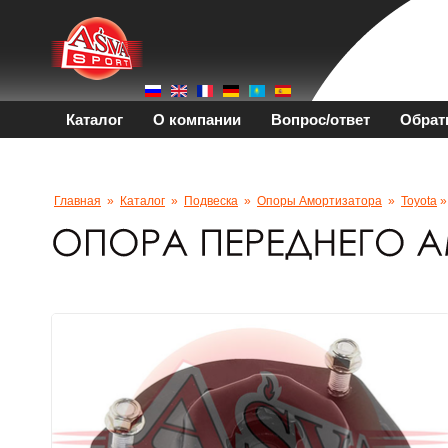
Каталог
О компании
Вопрос/ответ
Обрат
Главная
»
Каталог
»
Подвеска
»
Опоры Амортизатора
»
Toyota
»