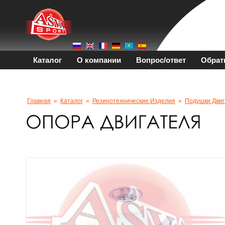
Каталог
О компании
Вопрос/ответ
Обрат
Главная
»
Каталог
»
Резинотехнические Изделия
»
Подушки Двиг