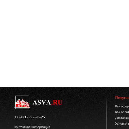
Покупа
Как офор
Как опла
+7 (4212) 92-96-25
Доставка
Условия 
контактная информация