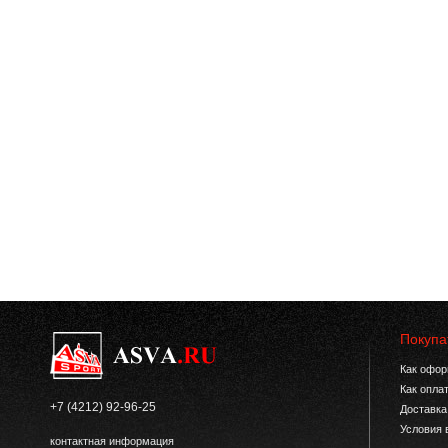
Покупа
Как офор
Как опла
+7 (4212) 92-96-25
Доставка
Условия 
контактная информация