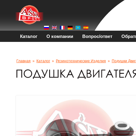
Каталог
О компании
Вопрос/ответ
Обрат
Главная
»
Каталог
»
Резинотехнические Изделия
»
Подушки Двиг