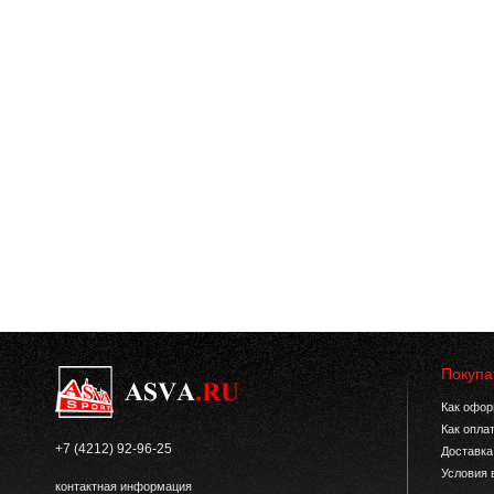
Покупа
Как офор
Как опла
+7 (4212) 92-96-25
Доставка
Условия 
контактная информация