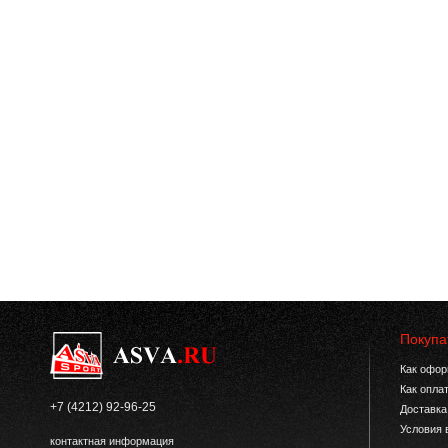
Покупа
Как офор
Как опла
+7 (4212) 92-96-25
Доставка
Условия 
контактная информация