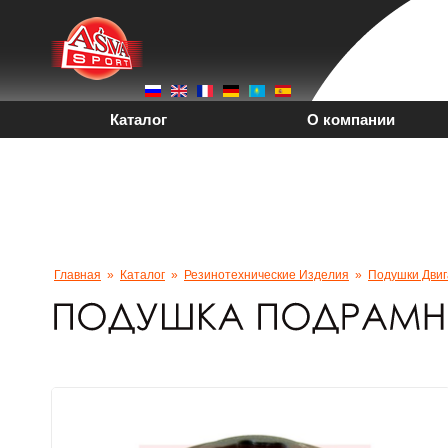
Каталог
О компании
PDF-Каталоги
Вака
+7 (4212) 92-96-25
Главная
»
Каталог
»
Резинотехнические Изделия
»
Подушки Двиг