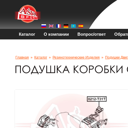
Каталог
О компании
Вопрос/ответ
Обрат
Главная
»
Каталог
»
Резинотехнические Изделия
»
Подушки Двиг