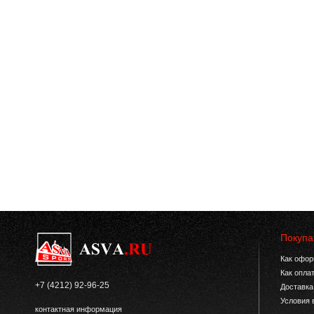
Покупа
Как офор
Как опла
+7 (4212) 92-96-25
Доставка
Условия 
контактная информация