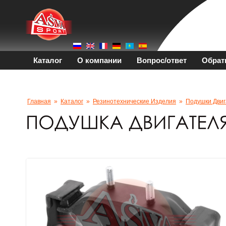
Каталог
О компании
Вопрос/ответ
Обрат
Главная
»
Каталог
»
Резинотехнические Изделия
»
Подушки Двиг