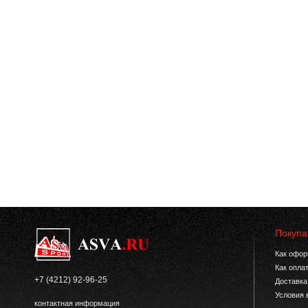
Покупа
Как офор
Как опла
+7 (4212) 92-96-25
Доставка
Условия 
контактная информация