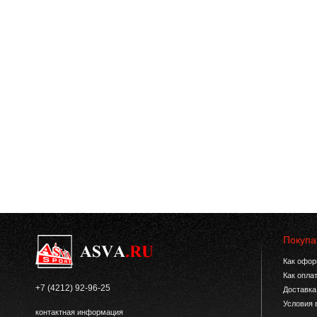
Покупа
Как офор
Как опла
+7 (4212) 92-96-25
Доставка
Условия 
контактная информация