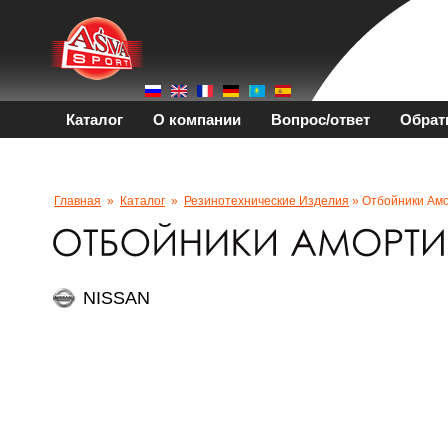
Каталог
О компании
Вопрос/ответ
Обрат
Главная
»
Каталог
»
Резинотехнические Изделия
» Отбойники Ам
NISSAN