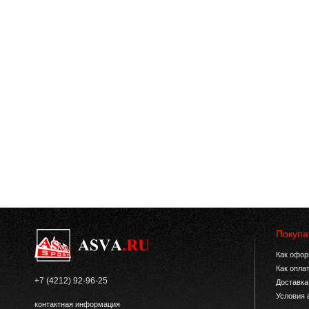
Покупа
Как офор
Как опла
+7 (4212) 92-96-25
Доставка
Условия 
контактная информация