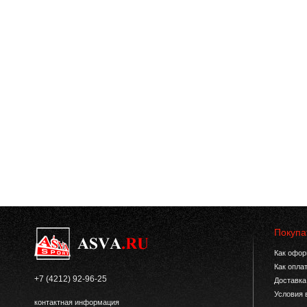
Покупа
Как офор
Как опла
+7 (4212) 92-96-25
Доставка
Условия 
контактная информация