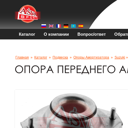
Каталог
О компании
Вопрос/ответ
Обрат
Главная
»
Каталог
»
Подвеска
»
Опоры Амортизатора
»
Suzuki
»