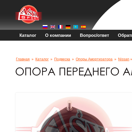
Каталог
О компании
Вопрос/ответ
Обрат
Главная
»
Каталог
»
Подвеска
»
Опоры Амортизатора
»
Nissan
»