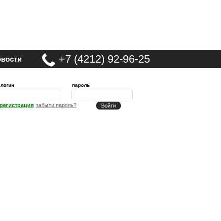
+7 (4212) 92-96-25
вости
логин
пароль
регистрация
забыли пароль?