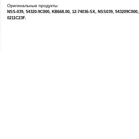
Оригинальные продукты:
NSS-039
54320-9C000
KB668.00
12-74036-SX
NSS039
543209C000
0211C23F