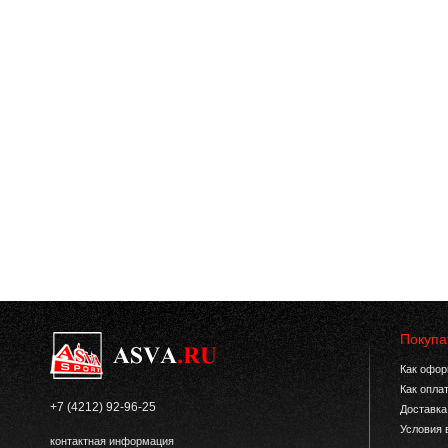
Покупа
Как офор
Как опла
+7 (4212) 92-96-25
Доставка
Условия 
контактная информация