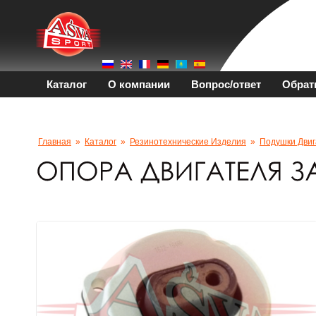
Каталог
О компании
Вопрос/ответ
Обрат
Главная
»
Каталог
»
Резинотехнические Изделия
»
Подушки Двиг