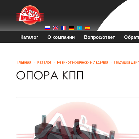
Каталог
О компании
Вопрос/ответ
Обрат
Главная
»
Каталог
»
Резинотехнические Изделия
»
Подушки Двиг