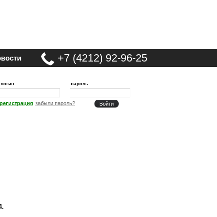
+7 (4212) 92-96-25
вости
логин
пароль
регистрация
забыли пароль?
4