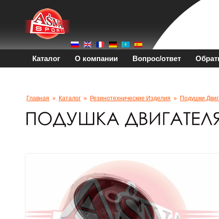
Каталог
О компании
Вопрос/ответ
Обрат
Главная
»
Каталог
»
Резинотехнические Изделия
»
Подушки Двиг