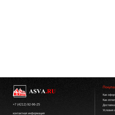
Покупа
Как офор
Как опла
+7 (4212) 92-96-25
Доставка
Условия 
контактная информация