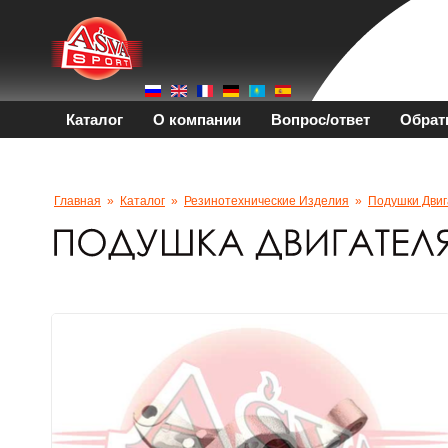
Каталог
О компании
Вопрос/ответ
Обрат
Главная
»
Каталог
»
Резинотехнические Изделия
»
Подушки Двиг