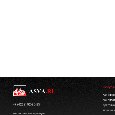
Покупа
Как офор
Как опла
+7 (4212) 92-96-25
Доставка
Условия 
контактная информация