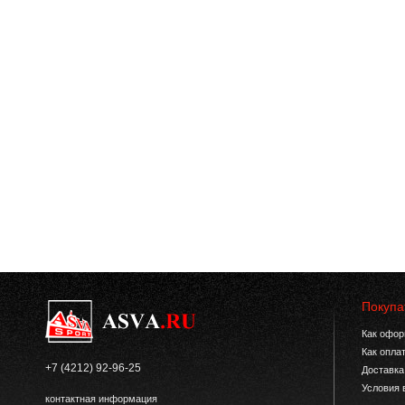
Покупа
Как офор
Как опла
+7 (4212) 92-96-25
Доставка
Условия 
контактная информация