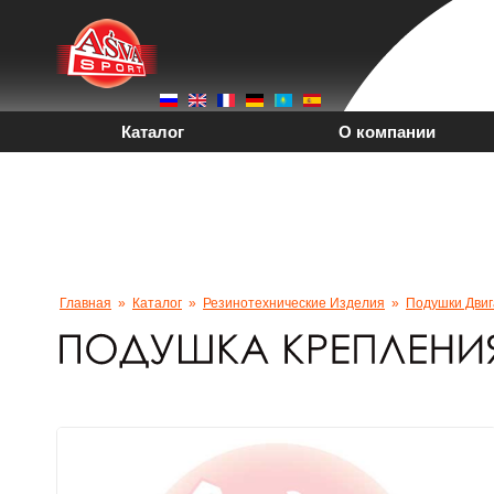
Каталог
О компании
PDF-Каталоги
Вака
+7 (4212) 92-96-25
Главная
»
Каталог
»
Резинотехнические Изделия
»
Подушки Двиг