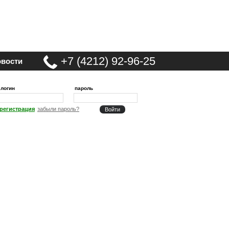
+7 (4212) 92-96-25
вости
логин
пароль
регистрация
забыли пароль?