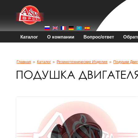
Каталог
О компании
Вопрос/ответ
Обрат
Главная
»
Каталог
»
Резинотехнические Изделия
»
Подушки Двиг