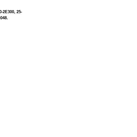
0-2E300
25-
2048