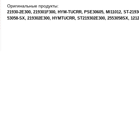
Оригинальные продукты:
21930-2E300
219301F300
HYM-TUCRR
PSE30605
MI11012
ST-2193
53058-SX
219302E300
HYMTUCRR
ST219302E300
2553058SX
121