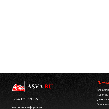
Покупа
Как офор
Как опла
+7 (4212) 92-96-25
Доставка
Условия 
контактная информация