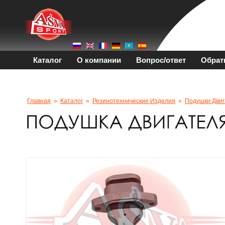
Каталог
О компании
Вопрос/ответ
Обрат
Главная
»
Каталог
»
Резинотехнические Изделия
»
Подушки Двиг