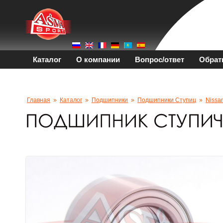
Каталог
О компании
Вопрос/ответ
Обрат
Главная
»
Каталог
»
Подшипники
»
Подшипники Ступиц
»
Nissa