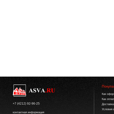
Покупа
Как офор
Как опла
+7 (4212) 92-96-25
Доставка
Условия 
контактная информация