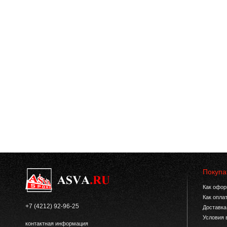
Покупа
Как офор
Как опла
+7 (4212) 92-96-25
Доставка
Условия 
контактная информация