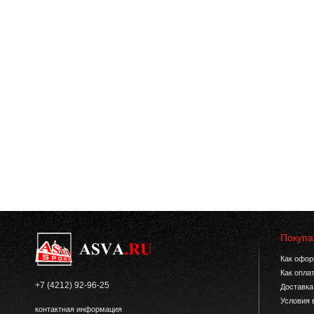
Покупа
Как офор
Как опла
+7 (4212) 92-96-25
Доставка
Условия 
контактная информация