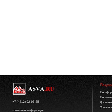
Покупа
Как офор
Как опла
+7 (4212) 92-96-25
Доставка
Условия 
контактная информация