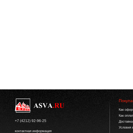
Покупа
Как офор
Как опла
+7 (4212) 92-96-25
Доставка
Условия 
контактная информация