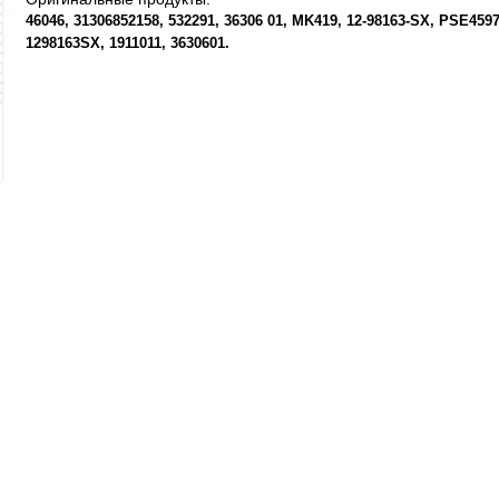
46046
31306852158
532291
36306 01
MK419
12-98163-SX
PSE459
1298163SX
1911011
3630601