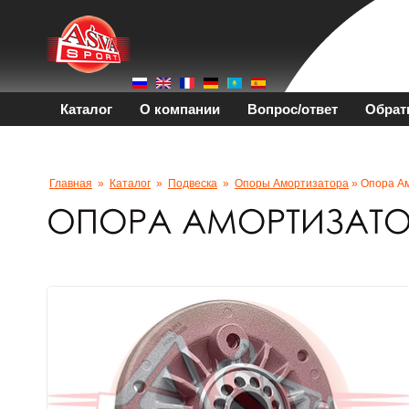
Каталог
О компании
Вопрос/ответ
Обрат
Главная
»
Каталог
»
Подвеска
»
Опоры Амортизатора
» Опора А