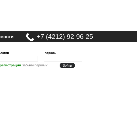
+7 (4212) 92-96-25
вости
логин
пароль
регистрация
забыли пароль?