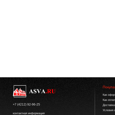
Покупа
Как офор
Как опла
+7 (4212) 92-96-25
Доставка
Условия 
контактная информация